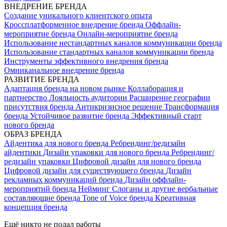
ВНЕДРЕНИЕ БРЕНДА
Создание уникального клиентского опыта
Кроссплатформенное внедрение бренда
Оффлайн-
мероприятие бренда
Онлайн-мероприятие бренда
Использование нестандартных каналов коммуникации бренда
Использование стандартных каналов коммуникации бренда
Инструменты эффективного внедрения бренда
Омниканальное внедрение бренда
РАЗВИТИЕ БРЕНДА
Адаптация бренда на новом рынке
Коллаборация и
партнерство
Лояльность аудитории
Расширение географии
присутствия бренда
Антикризисное решение
Трансформация
бренда
Устойчивое развитие бренда
Эффективный старт
нового бренда
ОБРАЗ БРЕНДА
Айдентика для нового бренда
Ребрендинг/редизайн
айдентики
Дизайн упаковки для нового бренда
Ребрендинг/
редизайн упаковки
Цифровой дизайн для нового бренда
Цифровой дизайн для существующего бренда
Дизайн
рекламных коммуникаций бренда
Дизайн оффлайн-
мероприятий бренда
Нейминг
Слоганы и другие вербальные
составляющие бренда
Tone of Voice бренда
Креативная
концепция бренда
Ещё никто не подал работы