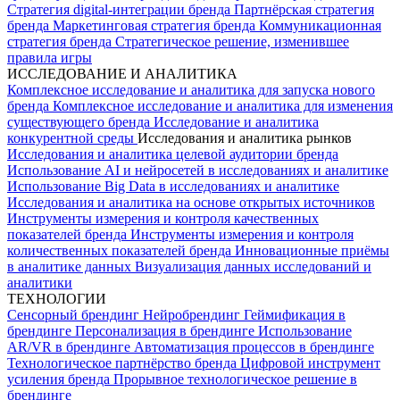
Стратегия digital-интеграции бренда
Партнёрская стратегия
бренда
Маркетинговая стратегия бренда
Коммуникационная
стратегия бренда
Стратегическое решение, изменившее
правила игры
ИССЛЕДОВАНИЕ И АНАЛИТИКА
Комплексное исследование и аналитика для запуска нового
бренда
Комплексное исследование и аналитика для изменения
существующего бренда
Исследование и аналитика
конкурентной среды
Исследования и аналитика рынков
Исследования и аналитика целевой аудитории бренда
Использование AI и нейросетей в исследованиях и аналитике
Использование Big Data в исследованиях и аналитике
Исследования и аналитика на основе открытых источников
Инструменты измерения и контроля качественных
показателей бренда
Инструменты измерения и контроля
количественных показателей бренда
Инновационные приёмы
в аналитике данных
Визуализация данных исследований и
аналитики
ТЕХНОЛОГИИ
Сенсорный брендинг
Нейробрендинг
Геймификация в
брендинге
Персонализация в брендинге
Использование
AR/VR в брендинге
Автоматизация процессов в брендинге
Технологическое партнёрство бренда
Цифровой инструмент
усиления бренда
Прорывное технологическое решение в
брендинге