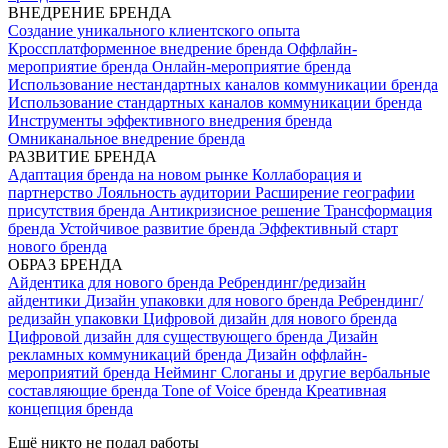
ВНЕДРЕНИЕ БРЕНДА
Создание уникального клиентского опыта
Кроссплатформенное внедрение бренда
Оффлайн-
мероприятие бренда
Онлайн-мероприятие бренда
Использование нестандартных каналов коммуникации бренда
Использование стандартных каналов коммуникации бренда
Инструменты эффективного внедрения бренда
Омниканальное внедрение бренда
РАЗВИТИЕ БРЕНДА
Адаптация бренда на новом рынке
Коллаборация и
партнерство
Лояльность аудитории
Расширение географии
присутствия бренда
Антикризисное решение
Трансформация
бренда
Устойчивое развитие бренда
Эффективный старт
нового бренда
ОБРАЗ БРЕНДА
Айдентика для нового бренда
Ребрендинг/редизайн
айдентики
Дизайн упаковки для нового бренда
Ребрендинг/
редизайн упаковки
Цифровой дизайн для нового бренда
Цифровой дизайн для существующего бренда
Дизайн
рекламных коммуникаций бренда
Дизайн оффлайн-
мероприятий бренда
Нейминг
Слоганы и другие вербальные
составляющие бренда
Tone of Voice бренда
Креативная
концепция бренда
Ещё никто не подал работы