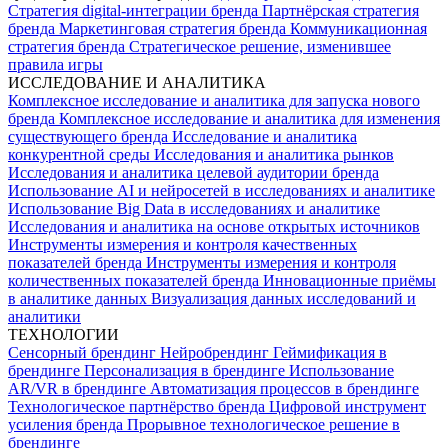
Стратегия digital-интеграции бренда
Партнёрская стратегия
бренда
Маркетинговая стратегия бренда
Коммуникационная
стратегия бренда
Стратегическое решение, изменившее
правила игры
ИССЛЕДОВАНИЕ И АНАЛИТИКА
Комплексное исследование и аналитика для запуска нового
бренда
Комплексное исследование и аналитика для изменения
существующего бренда
Исследование и аналитика
конкурентной среды
Исследования и аналитика рынков
Исследования и аналитика целевой аудитории бренда
Использование AI и нейросетей в исследованиях и аналитике
Использование Big Data в исследованиях и аналитике
Исследования и аналитика на основе открытых источников
Инструменты измерения и контроля качественных
показателей бренда
Инструменты измерения и контроля
количественных показателей бренда
Инновационные приёмы
в аналитике данных
Визуализация данных исследований и
аналитики
ТЕХНОЛОГИИ
Сенсорный брендинг
Нейробрендинг
Геймификация в
брендинге
Персонализация в брендинге
Использование
AR/VR в брендинге
Автоматизация процессов в брендинге
Технологическое партнёрство бренда
Цифровой инструмент
усиления бренда
Прорывное технологическое решение в
брендинге