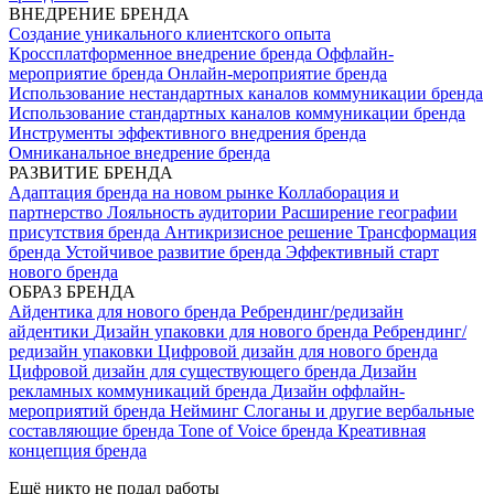
ВНЕДРЕНИЕ БРЕНДА
Создание уникального клиентского опыта
Кроссплатформенное внедрение бренда
Оффлайн-
мероприятие бренда
Онлайн-мероприятие бренда
Использование нестандартных каналов коммуникации бренда
Использование стандартных каналов коммуникации бренда
Инструменты эффективного внедрения бренда
Омниканальное внедрение бренда
РАЗВИТИЕ БРЕНДА
Адаптация бренда на новом рынке
Коллаборация и
партнерство
Лояльность аудитории
Расширение географии
присутствия бренда
Антикризисное решение
Трансформация
бренда
Устойчивое развитие бренда
Эффективный старт
нового бренда
ОБРАЗ БРЕНДА
Айдентика для нового бренда
Ребрендинг/редизайн
айдентики
Дизайн упаковки для нового бренда
Ребрендинг/
редизайн упаковки
Цифровой дизайн для нового бренда
Цифровой дизайн для существующего бренда
Дизайн
рекламных коммуникаций бренда
Дизайн оффлайн-
мероприятий бренда
Нейминг
Слоганы и другие вербальные
составляющие бренда
Tone of Voice бренда
Креативная
концепция бренда
Ещё никто не подал работы