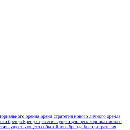
иториального бренда
Бренд-стратегия нового личного бренда
кого бренда
Бренд-стратегия существующего корпоративного
егия существующего событийного бренда
Бренд-стратегия