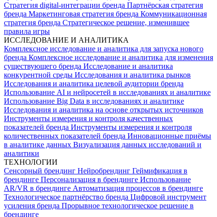
Стратегия digital-интеграции бренда
Партнёрская стратегия
бренда
Маркетинговая стратегия бренда
Коммуникационная
стратегия бренда
Стратегическое решение, изменившее
правила игры
ИССЛЕДОВАНИЕ И АНАЛИТИКА
Комплексное исследование и аналитика для запуска нового
бренда
Комплексное исследование и аналитика для изменения
существующего бренда
Исследование и аналитика
конкурентной среды
Исследования и аналитика рынков
Исследования и аналитика целевой аудитории бренда
Использование AI и нейросетей в исследованиях и аналитике
Использование Big Data в исследованиях и аналитике
Исследования и аналитика на основе открытых источников
Инструменты измерения и контроля качественных
показателей бренда
Инструменты измерения и контроля
количественных показателей бренда
Инновационные приёмы
в аналитике данных
Визуализация данных исследований и
аналитики
ТЕХНОЛОГИИ
Сенсорный брендинг
Нейробрендинг
Геймификация в
брендинге
Персонализация в брендинге
Использование
AR/VR в брендинге
Автоматизация процессов в брендинге
Технологическое партнёрство бренда
Цифровой инструмент
усиления бренда
Прорывное технологическое решение в
брендинге