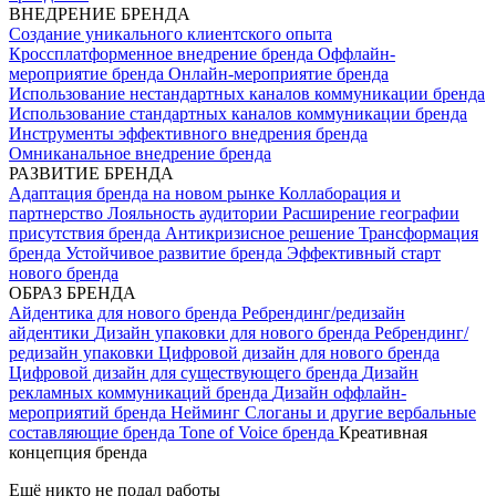
ВНЕДРЕНИЕ БРЕНДА
Создание уникального клиентского опыта
Кроссплатформенное внедрение бренда
Оффлайн-
мероприятие бренда
Онлайн-мероприятие бренда
Использование нестандартных каналов коммуникации бренда
Использование стандартных каналов коммуникации бренда
Инструменты эффективного внедрения бренда
Омниканальное внедрение бренда
РАЗВИТИЕ БРЕНДА
Адаптация бренда на новом рынке
Коллаборация и
партнерство
Лояльность аудитории
Расширение географии
присутствия бренда
Антикризисное решение
Трансформация
бренда
Устойчивое развитие бренда
Эффективный старт
нового бренда
ОБРАЗ БРЕНДА
Айдентика для нового бренда
Ребрендинг/редизайн
айдентики
Дизайн упаковки для нового бренда
Ребрендинг/
редизайн упаковки
Цифровой дизайн для нового бренда
Цифровой дизайн для существующего бренда
Дизайн
рекламных коммуникаций бренда
Дизайн оффлайн-
мероприятий бренда
Нейминг
Слоганы и другие вербальные
составляющие бренда
Tone of Voice бренда
Креативная
концепция бренда
Ещё никто не подал работы