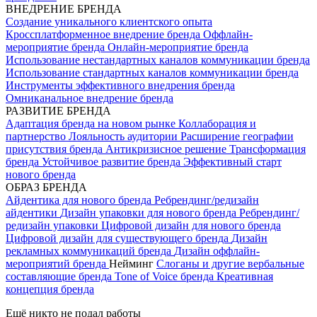
ВНЕДРЕНИЕ БРЕНДА
Создание уникального клиентского опыта
Кроссплатформенное внедрение бренда
Оффлайн-
мероприятие бренда
Онлайн-мероприятие бренда
Использование нестандартных каналов коммуникации бренда
Использование стандартных каналов коммуникации бренда
Инструменты эффективного внедрения бренда
Омниканальное внедрение бренда
РАЗВИТИЕ БРЕНДА
Адаптация бренда на новом рынке
Коллаборация и
партнерство
Лояльность аудитории
Расширение географии
присутствия бренда
Антикризисное решение
Трансформация
бренда
Устойчивое развитие бренда
Эффективный старт
нового бренда
ОБРАЗ БРЕНДА
Айдентика для нового бренда
Ребрендинг/редизайн
айдентики
Дизайн упаковки для нового бренда
Ребрендинг/
редизайн упаковки
Цифровой дизайн для нового бренда
Цифровой дизайн для существующего бренда
Дизайн
рекламных коммуникаций бренда
Дизайн оффлайн-
мероприятий бренда
Нейминг
Слоганы и другие вербальные
составляющие бренда
Tone of Voice бренда
Креативная
концепция бренда
Ещё никто не подал работы