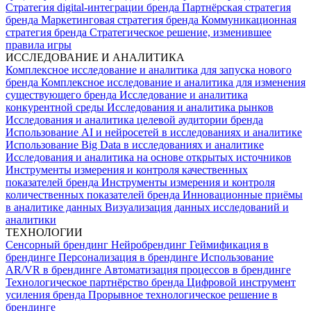
Стратегия digital-интеграции бренда
Партнёрская стратегия
бренда
Маркетинговая стратегия бренда
Коммуникационная
стратегия бренда
Стратегическое решение, изменившее
правила игры
ИССЛЕДОВАНИЕ И АНАЛИТИКА
Комплексное исследование и аналитика для запуска нового
бренда
Комплексное исследование и аналитика для изменения
существующего бренда
Исследование и аналитика
конкурентной среды
Исследования и аналитика рынков
Исследования и аналитика целевой аудитории бренда
Использование AI и нейросетей в исследованиях и аналитике
Использование Big Data в исследованиях и аналитике
Исследования и аналитика на основе открытых источников
Инструменты измерения и контроля качественных
показателей бренда
Инструменты измерения и контроля
количественных показателей бренда
Инновационные приёмы
в аналитике данных
Визуализация данных исследований и
аналитики
ТЕХНОЛОГИИ
Сенсорный брендинг
Нейробрендинг
Геймификация в
брендинге
Персонализация в брендинге
Использование
AR/VR в брендинге
Автоматизация процессов в брендинге
Технологическое партнёрство бренда
Цифровой инструмент
усиления бренда
Прорывное технологическое решение в
брендинге