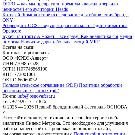
DEPO -- как мы превратили премиум квартал в зеркало
ценностей его аудитории
Heads
Котофей: Комплексное исследование для обновления бренда
ONY
Ребрендинг OCS – ведущего российского IT-дистрибьютора
Opencore
Букет или торт? А может – всё сразу! Как аналитика соцмедиа
помогла Flowwow дарить больше эмоций
MRF
Всегда на связи
Контакты и реквизиты
ООО «КРЕО‐Адверт»
ИНН 7709857528
ОГРН 1107746566190
КПП 773001001
ОКПО 66960032
Пользовательское соглашение (PDF)
Политика обработки
персональных данных (pdf)
Почта:
info@osnovafest.ru
Тел: +7 926 17 17 826
© 2025 — 2026 Первый брендинговый фестиваль ОСНОВА
×
Этот сайт использует технологию «cookie» сервиса веб-
аналитики Яндекс Метрика. Это необходимо для улучшения
работы нашего сайта. Продолжая использовать сайт,
вы соглашаетесь в соответствии с
Политикой в отношении