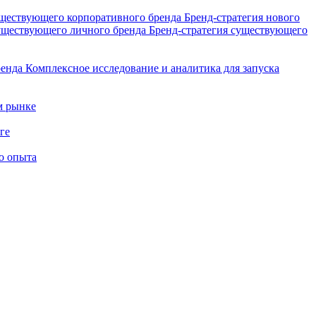
уществующего корпоративного бренда
Бренд-стратегия нового
существующего личного бренда
Бренд-стратегия существующего
ренда
Комплексное исследование и аналитика для запуска
м рынке
ге
о опыта