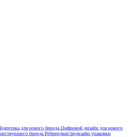
йдентика для нового бренда
Цифровой дизайн для нового
уществующего бренда
Ребрендинг/редизайн упаковки