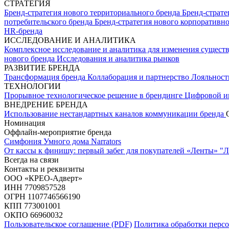
СТРАТЕГИЯ
Бренд-стратегия нового территориального бренда
Бренд-страте
потребительского бренда
Бренд-стратегия нового корпоративн
HR-бренда
ИССЛЕДОВАНИЕ И АНАЛИТИКА
Комплексное исследование и аналитика для изменения сущес
нового бренда
Исследования и аналитика рынков
РАЗВИТИЕ БРЕНДА
Трансформация бренда
Коллаборация и партнерство
Лояльност
ТЕХНОЛОГИИ
Прорывное технологическое решение в брендинге
Цифровой и
ВНЕДРЕНИЕ БРЕНДА
Использование нестандартных каналов коммуникации бренда
Номинация
Оффлайн-мероприятие бренда
Симфония Умного дома
Narrators
От кассы к финишу: первый забег для покупателей «Ленты»
"Л
Всегда на связи
Контакты и реквизиты
ООО «КРЕО‐Адверт»
ИНН 7709857528
ОГРН 1107746566190
КПП 773001001
ОКПО 66960032
Пользовательское соглашение (PDF)
Политика обработки персо