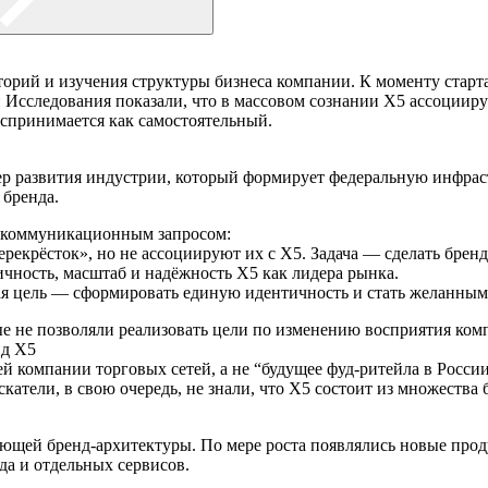
торий и изучения структуры бизнеса компании. К моменту старт
 Исследования показали, что в массовом сознании X5 ассоциир
спринимается как самостоятельный.
р развития индустрии, который формирует федеральную инфраст
бренда.
м коммуникационным запросом:
ерекрёсток», но не ассоциируют их с X5. Задача — сделать брен
чность, масштаб и надёжность X5 как лидера рынка.
ая цель — сформировать единую идентичность и стать желанным
е не позволяли реализовать цели по изменению восприятия ком
нд X5
 компании торговых сетей, а не “будущее фуд-ритейла в России
скатели, в свою очередь, не знали, что Х5 состоит из множества
ющей бренд-архитектуры. По мере роста появлялись новые прод
да и отдельных сервисов.