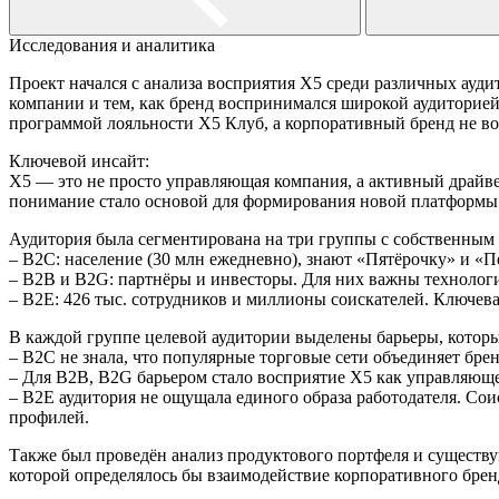
Исследования и аналитика
Проект начался с анализа восприятия X5 среди различных ауди
компании и тем, как бренд воспринимался широкой аудиторией
программой лояльности Х5 Клуб, а корпоративный бренд не во
Ключевой инсайт:
X5 — это не просто управляющая компания, а активный драйве
понимание стало основой для формирования новой платформы 
Аудитория была сегментирована на три группы с собственны
– B2C: население (30 млн ежедневно), знают «Пятёрочку» и «П
– B2B и B2G: партнёры и инвесторы. Для них важны технологи
– B2E: 426 тыс. сотрудников и миллионы соискателей. Ключев
В каждой группе целевой аудитории выделены барьеры, которы
– B2C не знала, что популярные торговые сети объединяет бре
– Для B2B, B2G барьером стало восприятие X5 как управляющей
– B2E аудитория не ощущала единого образа работодателя. Сои
профилей.
Также был проведён анализ продуктового портфеля и существу
которой определялось бы взаимодействие корпоративного брен