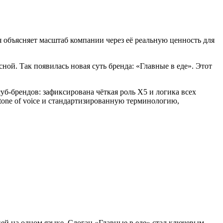
я объясняет масштаб компании через её реальную ценность для
сной. Так появилась новая суть бренда: «Главные в еде». Этот
б-брендов: зафиксирована чёткая роль X5 и логика всех
tone of voice и стандартизированную терминологию,
ей на одном языке. Слоган «Главные в еде» стал ключевым