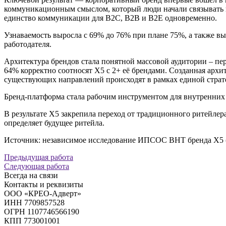
коммуникационным смыслом, который люди начали связывать им
единство коммуникации для B2C, B2B и B2E одновременно.
Узнаваемость выросла с 69% до 76% при плане 75%, а также в
работодателя.
Архитектура брендов стала понятной массовой аудитории – пе
64% корректно соотносят X5 с 2+ её брендами. Созданная архи
существующих направлений происходят в рамках единой страт
Бренд-платформа стала рабочим инструментом для внутренних 
В результате X5 закрепила переход от традиционного ритейл
определяет будущее ритейла.
Источник: независимое исследование ИПСОС BHT бренда Х5 (с
Предыдущая работа
Следующая работа
Всегда на связи
Контакты и реквизиты
ООО «КРЕО‐Адверт»
ИНН 7709857528
ОГРН 1107746566190
КПП 773001001