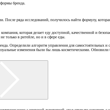
тформы бренда.
ии. После ряда исследований, получилось найти формулу, котора
 компания, которая делает еду доступной, качественной и безопа
не только в ритейле, но и в сфере еды.
нда. Определили алгоритм управления для самостоятельных и су
 визуальные изменения были бы лишь косметическими. Обновили 
оммуникацию с широкой аудиторией, стал открыто говорить с н