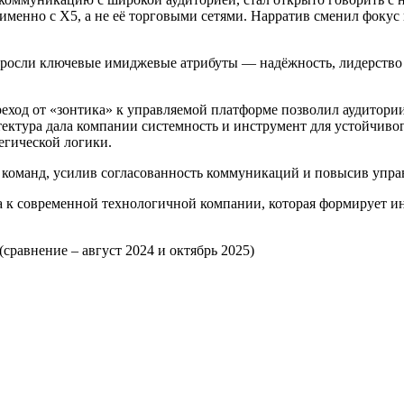
енно с X5, а не её торговыми сетями. Нарратив сменил фокус 
ыросли ключевые имиджевые атрибуты — надёжность, лидерство в
реход от «зонтика» к управляемой платформе позволил аудитор
тектура дала компании системность и инструмент для устойчивог
егической логики.
команд, усилив согласованность коммуникаций и повысив управ
ера к современной технологичной компании, которая формирует 
равнение – август 2024 и октябрь 2025)