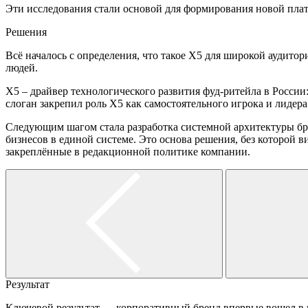
Эти исследования стали основой для формирования новой пла
Решения
Всё началось с определения, что такое X5 для широкой аудитор
людей.
Х5 – драйвер технологического развития фуд-ритейла в России:
слоган закрепил роль X5 как самостоятельного игрока и лидера 
Следующим шагом стала разработка системной архитектуры бре
бизнесов в единой системе. Это основа решения, без которой
закреплённые в редакционной политике компании.
Результат
Ключевой результат — корпоративный бренд впервые вошел в к