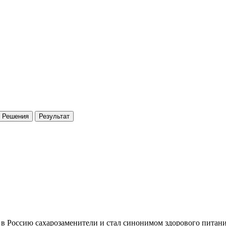
Решения
Результат
ёз в Россию сахарозаменители и стал синонимом здорового питан