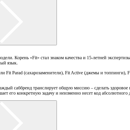
ли. Корень «Fit» стал знаком качества и 15-летней экспертиз
ный язык.
 Fit Parad (сахарозаменители), Fit Active (джемы и топпинги), Fi
де каждый саббренд транслирует общую миссию – сделать здоров
шает его конкретную задачу и неизменно несет код абсолютного 