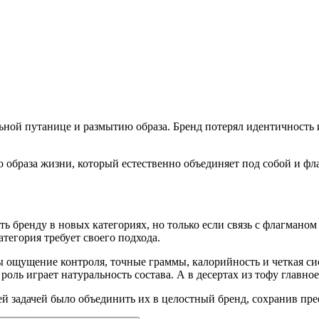
ьной путанице и размытию образа. Бренд потерял идентичность
о образа жизни, который естественно объединяет под собой и фл
ть бренду в новых категориях, но только если связь с флагмано
атегория требует своего подхода.
ощущение контроля, точные граммы, калорийность и четкая сист
оль играет натуральность состава. А в десертах из тофу главное
 задачей было объединить их в целостный бренд, сохранив преем