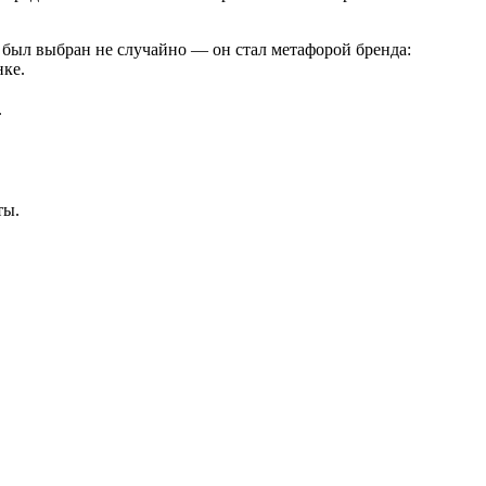
 был выбран не случайно — он стал метафорой бренда:
нке.
еде.
ты.