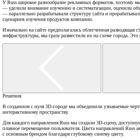
У Russ широкое разнообразие рекламных форматов, поэтому м
— уделили внимание изучению и систематизации, оценили объ
— параллельно разрабатывали структуру сайта и прорабатывали
сценариев изучения продуктов компании.
Изначально на сайте предполагалась облегченная разводящая с
инфраструктуры, мы сразу разместили их на схеме города. Это
Решения
В созданном с нуля 3D-городе мы объединили узнаваемые черт
интерактивному пространству.
Для каждого направления Russ мы создали 3D-сцену, доступную
плавное перемещение пользователя. Цвета направлений Russ а
с основным брендом благодаря глубокому синему цвету.